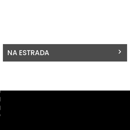
NA ESTRADA
Descubra a soluções para cuidar da sua frota e reduzir a
despesa da sua empresa com combustível. Adira ao
Cartão Frota e comece já a poupar com a Vendeiro!