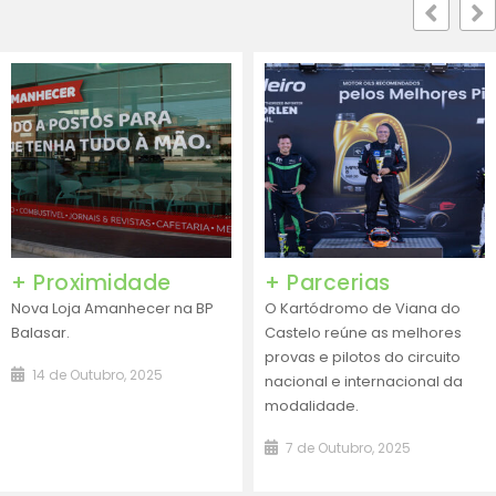
 Proximidade
+ Parcerias
va Loja Amanhecer na BP
O Kartódromo de Viana do
lasar.
Castelo reúne as melhores
provas e pilotos do circuito
14 de Outubro, 2025
nacional e internacional da
modalidade.
7 de Outubro, 2025